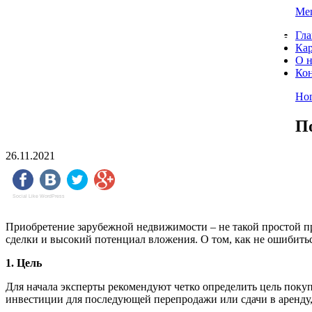
Skip
Me
to
"О Домах" — портал о недвижимости
Гла
content
Кар
Коммерческая недвижимость. Ипотека и страхование
О н
Ко
Ho
П
26.11.2021
Social Like WordPress
Приобретение зарубежной недвижимости – не такой простой пр
сделки и высокий потенциал вложения. О том, как не ошибить
1. Цель
Для начала эксперты рекомендуют четко определить цель покуп
инвестиции для последующей перепродажи или сдачи в аренду, 