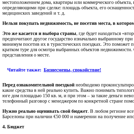
местоположением дома, квартиры или коммерческого объекта, 
определяющими при сделке: площадь объекта, его оснащенность
медицинских заведений и т. д.
Нельзя покупать недвижимость, не посетив места, в которо
Это же касается и выбора страны
, где будет находиться «вт
предпочитают другое государство изначально выбранному при 
минимум посетив их в туристических поездках. Это поможет по
кратком туре для осмотра выбранных объектов недвижимости. С
представления о месте.
Читайте также:
Бизнесмены, спокойствие!
Перед ознакомительной поездкой
необходимо проконсультиров
какие средства в ней реально купить. Важно понимать типолог
юге дом площадью 150 кв. м, и при этом – за такие деньги не
телефонный разговор с менеджером по конкретной стране помо
Нужно реально оценивать свой бюджет
. В любом регионе все
Барселоны при наличии €50 000 и намерении на получение ипо
4. Бюджет