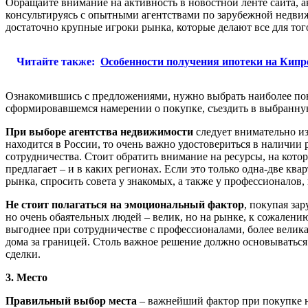
Обращайте внимание на активность в новостной ленте сайта, 
консультируясь с опытными агентствами по зарубежной недвиж
достаточно крупные игроки рынка, которые делают все для тог
Читайте также:
Особенности получения ипотеки на Кипр
Ознакомившись с предложениями, нужно выбрать наиболее понра
сформировавшемся намерении о покупке, съездить в выбранную
При выборе агентства недвижимости
следует внимательно из
находится в России, то очень важно удостовериться в наличии 
сотрудничества. Стоит обратить внимание на ресурсы, на кото
предлагает – и в каких регионах. Если это только одна-две к
рынка, спросить совета у знакомых, а также у профессионалов,
Не стоит полагаться на эмоциональный фактор
, покупая за
но очень обаятельных людей – велик, но на рынке, к сожалению
выгоднее при сотрудничестве с профессионалами, более велик
дома за границей. Столь важное решение должно основываться
сделки.
3. Место
Правильный выбор места
– важнейший фактор при покупке н