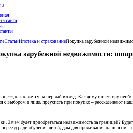
nu
вная
та сайта
ас
нтакты
me
Статьи
Ипотека и страхование
Покупка зарубежной недвижимос
окупка зарубежной недвижимости: шпарг
оцесс, как кажется на первый взгляд. Каждому инвестору необ
ся с выбором и лишь преуспеть при покупке – рассказывают наш
ки. Зачем будет приобретаться недвижимость за границей? Буде
переезд ради обучения детей, дом для проживания на пенсии – и