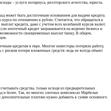
сходы – услуги нотариуса, риэлторского агентства, юриста,
ход может быть достаточным основанием для выдачи кредита.
курса по отношению к рублю. Считается, что обращаться к
выплат кредита, даже с учетом всех колебаний курсов валют.
Если ипотечный кредит запрашивается на ведение бизнеса и
в возможности своевременных выплат банку. В общем,
дов.
течным кредитам в евро. Многие инвесторы потеряли работу,
с риском потери вложенных средств: ведь не всегда объект
считывать средства, только исходя из предварительных
год и более. Так, во многих элитных комплексах Марбельи
се дополнительные платежи нужно добавить к сумме основного