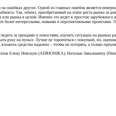
а ошибках других. Одной из главных ошибок является неверна
объекта. Так, объект, приобретаемый на этапе роста рынка за д
на или рынка в целом. Именно это ведет к простою зарубежного
олнен более интересными, новыми и перспективными проектами. 
дить за трендами и новостями, изучать ситуации на рынках раз
жать руку на пульсе. Лучше не торопиться с покупкой, но, оцен
 вложить средства надежно – чтобы не потерять, а только приум
статьи Елену Невскую (ADRIONIKA), Наталью Завалишину (Dista