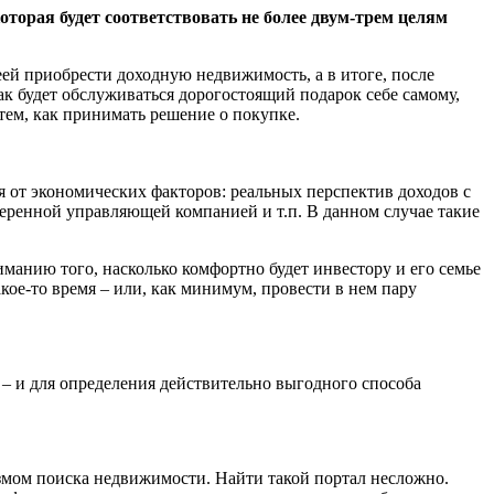
торая будет соответствовать не более двум-трем целям
еей приобрести доходную недвижимость, а в итоге, после
к будет обслуживаться дорогостоящий подарок себе самому,
 тем, как принимать решение о покупке.
я от экономических факторов: реальных перспектив доходов с
еренной управляющей компанией и т.п. В данном случае такие
манию того, насколько комфортно будет инвестору и его семье
акое-то время – или, как минимум, провести в нем пару
– и для определения действительно выгодного способа
змом поиска недвижимости. Найти такой портал несложно.