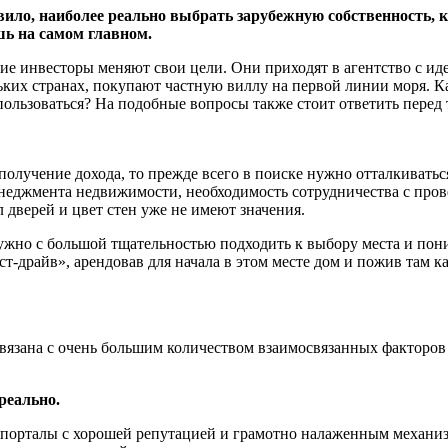
ло, наиболее реально выбрать зарубежную собственность, ко
шь на самом главном.
ие инвесторы меняют свои цели. Они приходят в агентство с ид
ких странах, покупают частную виллу на первой линии моря. Ка
спользоваться? На подобные вопросы также стоит ответить перед
олучение дохода, то прежде всего в поиске нужно отталкиватьс
енеджмента недвижимости, необходимость сотрудничества с пров
 дверей и цвет стен уже не имеют значения.
ужно с большой тщательностью подходить к выбору места и пони
ст-драйв», арендовав для начала в этом месте дом и пожив там к
язана с очень большим количеством взаимосвязанных факторов 
реально.
 порталы с хорошей репутацией и грамотно налаженным механи