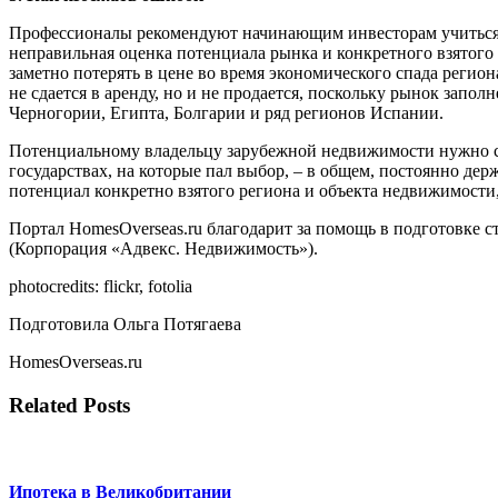
Профессионалы рекомендуют начинающим инвесторам учиться н
неправильная оценка потенциала рынка и конкретного взятого 
заметно потерять в цене во время экономического спада регио
не сдается в аренду, но и не продается, поскольку рынок зап
Черногории, Египта, Болгарии и ряд регионов Испании.
Потенциальному владельцу зарубежной недвижимости нужно сле
государствах, на которые пал выбор, – в общем, постоянно дер
потенциал конкретно взятого региона и объекта недвижимости,
Портал HomesOverseas.ru благодарит за помощь в подготовке 
(Корпорация «Aдвекс. Недвижимость»).
photocredits: flickr, fotolia
Подготовила Ольга Потягаева
HomesOverseas.ru
Related Posts
Ипотека в Великобритании