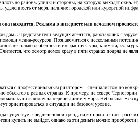
вплоть до района, улицы и стороны, на которую выходят окна. 
, удаленность от моря, наличие городской или курортной инфра
м она находится. Реклама в интернете или печатном проспект
орой дом». Представители ведущих агентств, работающих с зару
помощи медиа-ресурсов. Познакомиться с несколькими потенциа
нять не только особенности инфраструктуры, климата, культуры
читается, что осмотр домов сразу в пяти странах подряд не явл
аться с профессиональным риэлтором – специалистом по конкрет
ию объектов в разных странах. К примеру, на севере Черногории
возможно купить виллу на первой линии у моря. Небольшая «экс
гут ориентироваться в ситуации на базовом уровне.
гда существует среднеценовой тренд, на который и стоит рассчи
теки купить не выйдет, однако за эти деньги можно приобрести 