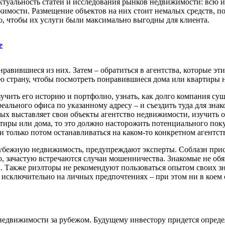
актуальность статей и исследования рынков недвижимости: всю
имости. Размещение объектов на них стоит немалых средств, п
о, чтобы их услуги были максимально выгодны для клиента.
е
вившиеся из них. Затем – обратиться в агентства, которые эти 
 страну, чтобы посмотреть понравившиеся дома или квартиры на
учить его историю и портфолио, узнать, как долго компания суще
реального офиса по указанному адресу – и съездить туда для зн
рых выставляет свои объекты агентство недвижимости, изучить о
вартиры или дома, то это должно насторожить потенциального по
 и только потом останавливаться на каком-то конкретном агентст
рубежную недвижимость, предупреждают эксперты. Соблазн прис
, зачастую встречаются случаи мошенничества. Знакомые не обяз
а. Также риэлторы не рекомендуют пользоваться опытом своих 
 исключительно на личных предпочтениях – при этом ни в коем 
едвижимости за рубежом. Будущему инвестору придется определи