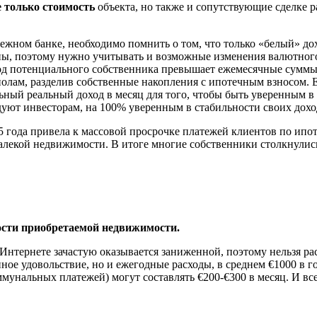
 только стоимость
объекта, но также и сопутствующие сделке ра
ежном банке, необходимо помнить о том, что только «белый» до
ы, поэтому нужно учитывать и возможные изменения валютного 
ход потенциального собственника превышает ежемесячные суммы 
полам, разделив собственные накопления с ипотечным взносом. 
ьный реальный доход в месяц для того, чтобы быть уверенным 
уют инвесторам, на 100% уверенным в стабильности своих дохо
15 года привела к массовой просрочке платежей клиентов по ипо
лекой недвижимости. В итоге многие собственники столкнулись 
ости приобретаемой недвижимости.
нтернете зачастую оказывается заниженной, поэтому нельзя рас
енное удовольствие, но и ежегодные расходы, в среднем €1000 в 
ммунальных платежей) могут составлять €200-€300 в месяц. И в