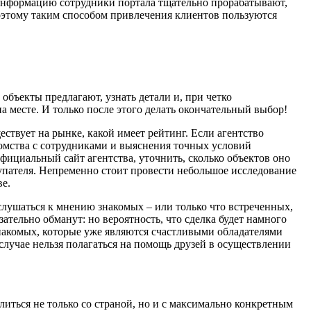
 информацию сотрудники портала тщательно прорабатывают,
оэтому таким способом привлечения клиентов пользуются
объекты предлагают, узнать детали и, при четко
 месте. И только после этого делать окончательный выбор!
ствует на рынке, какой имеет рейтинг. Если агентство
акомства с сотрудниками и выяснения точных условий
фициальный сайт агентства, уточнить, сколько объектов оно
купателя. Непременно стоит провести небольшое исследование
ве.
лушаться к мнению знакомых – или только что встреченных,
ательно обманут: но вероятность, что сделка будет намного
знакомых, которые уже являются счастливыми обладателями
случае нельзя полагаться на помощь друзей в осуществлении
ться не только со страной, но и с максимально конкретным