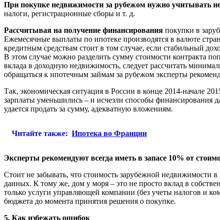
При покупке недвижимости за рубежом нужно учитывать не
налоги, регистрационные сборы и т. д.
Р
ассчитывая на получение финансирования
покупки в заруб
Ежемесячные выплаты по ипотеке производятся в валюте стран
кредитным средствам стоит в том случае, если стабильный до
В этом случае можно разделить сумму стоимости контракта по
вклада в доходную недвижимость, следует рассчитать минимал
обращаться к ипотечным займам за рубежом эксперты рекоменд
Так, экономическая ситуация в России в конце 2014-начале 20
зарплаты уменьшились – и исчезли способы финансирования да
удается продать за сумму, адекватную вложениям.
Читайте также:
Ипотека во Франции
Эксперты рекомендуют всегда иметь в запасе 10% от стоим
Стоит не забывать, что
стоимость зарубежной недвижимости в И
данных.
К тому же, дом у моря – это не просто вклад в собств
только услуги управляющей компании (без учеты налогов и ко
бюджета до момента принятия решения о покупке.
5. Как избежать ошибок