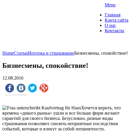
Skip
Menu
to
"О Домах" — портал о
Главная
content
недвижимости
Карта сайта
О нас
Контакты
Коммерческая недвижимость. Ипотека и
страхование
Home
Статьи
Ипотека и страхование
Бизнесмены, спокойствие!
Бизнесмены, спокойствие!
12.08.2016
Social Like WordPress
Хочется верить, что
времена «дикого рынка» ушли и все больше фирм желают
гарантий для своего бизнеса. Безусловно, разные виды
страхования позволяют снизить неприятные последствия
событий, которые и влекут за собой неприятности.