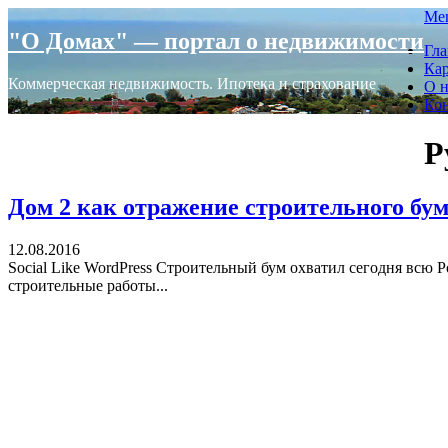
Skip
Me
to
"О Домах" — портал о недвижимости
Гла
content
Кар
Коммерческая недвижимость. Ипотека и страхование
О н
Ко
Р
Дом 2 как отражение строительного бу
12.08.2016
Social Like WordPress Строительный бум охватил сегодня всю
строительные работы...