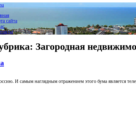
nu
вная
та сайта
ас
нтакты
убрика:
Загородная недвижимо
ма
 Россию. И самым наглядным отражением этого бума является те