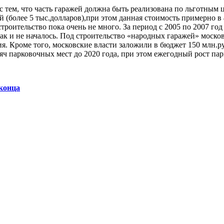
с тем, что часть гаражей должна быть реализована по льготным
ей (более 5 тыс.долларов),при этом данная стоимость примерно 
троительство пока очень не много. За период с 2005 по 2007 г
к и не началось. Под строительство «народных гаражей» московс
я. Кроме того, московские власти заложили в бюджет 150 млн.р
ч парковочных мест до 2020 года, при этом ежегодный рост парк
 конца