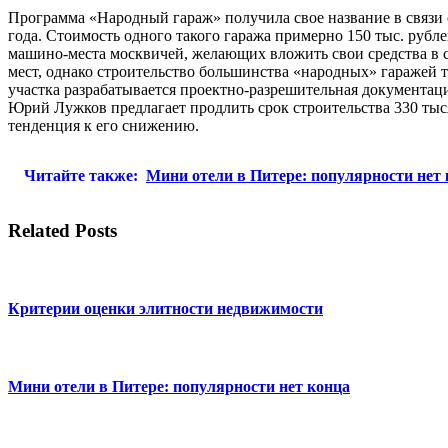
Программа «Народный гараж» получила свое название в связи 
года. Стоимость одного такого гаража примерно 150 тыс. рубл
машино-места москвичей, желающих вложить свои средства в с
мест, однако строительство большинства «народных» гаражей та
участка разрабатывается проектно-разрешительная документаци
Юрий Лужков предлагает продлить срок строительства 330 тыся
тенденция к его снижению.
Читайте также:
Мини отели в Питере: популярности нет
Related Posts
Критерии оценки элитности недвижимости
Мини отели в Питере: популярности нет конца