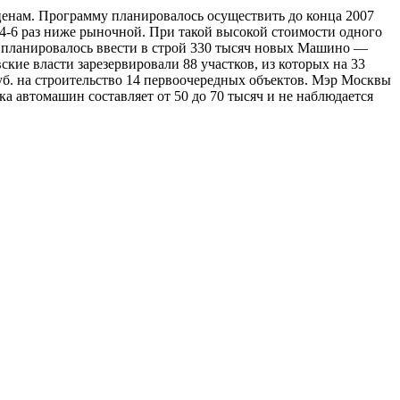
 ценам. Программу планировалось осуществить до конца 2007
в 4-6 раз ниже рыночной. При такой высокой стоимости одного
од планировалось ввести в строй 330 тысяч новых Машино —
кие власти зарезервировали 88 участков, из которых на 33
уб. на строительство 14 первоочередных объектов. Мэр Москвы
а автомашин составляет от 50 до 70 тысяч и не наблюдается