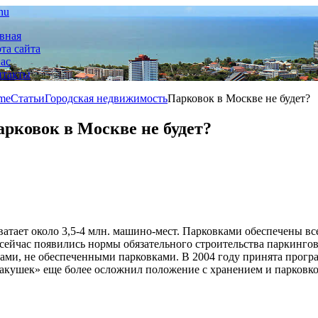
nu
вная
та сайта
ас
нтакты
me
Статьи
Городская недвижимость
Парковок в Москве не будет?
рковок в Москве не будет?
ватает около 3,5-4 млн. машино-мест. Парковками обеспечены вс
сейчас появились нормы обязательного строительства паркингов
и, не обеспеченными парковками. В 2004 году принята програм
акушек» еще более осложнил положение с хранением и парковко