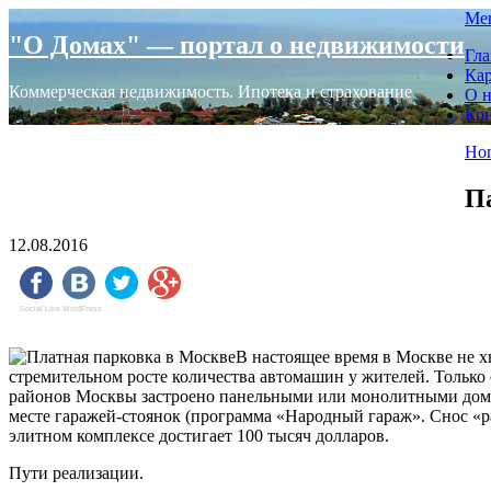
Skip
Me
to
"О Домах" — портал о недвижимости
Гла
content
Кар
Коммерческая недвижимость. Ипотека и страхование
О н
Ко
Ho
Па
12.08.2016
Social Like WordPress
В настоящее время в Москве не х
стремительном росте количества автомашин у жителей. Только 
районов Москвы застроено панельными или монолитными домам
месте гаражей-стоянок (программа «Народный гараж». Снос «р
элитном комплексе достигает 100 тысяч долларов.
Пути реализации.