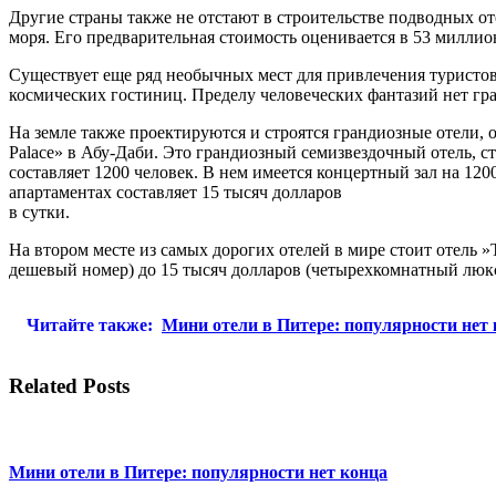
Другие страны также не отстают в строительстве подводных о
моря. Его предварительная стоимость оценивается в 53 миллио
Существует еще ряд необычных мест для привлечения туристов
космических гостиниц. Пределу человеческих фантазий нет гр
На земле также проектируются и строятся грандиозные отели,
Palace» в Абу-Даби. Это грандиозный семизвездочный отель, ст
составляет 1200 человек. В нем имеется концертный зал на 12
апартаментах составляет 15 тысяч долларов
в сутки.
На втором месте из самых дорогих отелей в мире стоит отель 
дешевый номер) до 15 тысяч долларов (четырехкомнатный люкс
Читайте также:
Мини отели в Питере: популярности нет
Related Posts
Мини отели в Питере: популярности нет конца