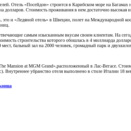
телей. Отель «Посейдон» строится в Карибском море на Багамах
на долларов. Стоимость проживания в нем достаточно высокая и 
, это и «Ледяной отель» в Швеции, полет на Международной кос
аниц.
 отвечающие самым изысканным вкусам своим клиентам. На сего
оимость строительства которого обошлась в 4 миллиарда долларо
00 мест, бальный зал на 2000 человек, громадный парк и двухк
»The Mansion at MGM Grand»,расположенный в Лас-Вегасе. Стоимо
). Внутреннее убранство отеля выполнено в стиле Италии 18 век
 конца