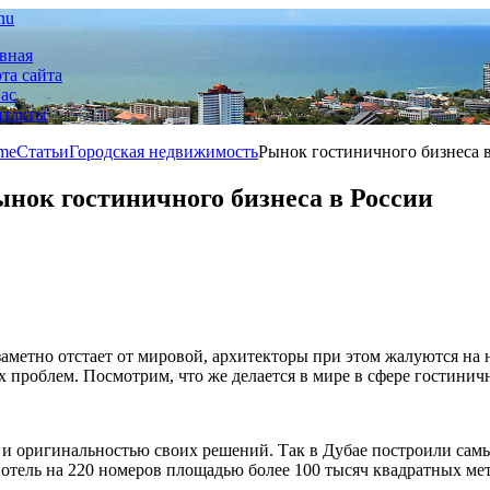
nu
вная
та сайта
ас
нтакты
me
Статьи
Городская недвижимость
Рынок гостиничного бизнеса 
нок гостиничного бизнеса в России
заметно отстает от мировой, архитекторы при этом жалуются на
проблем. Посмотрим, что же делается в мире в сфере гостиничн
 и оригинальностью своих решений. Так в Дубае построили сам
 отель на 220 номеров площадью более 100 тысяч квадратных ме