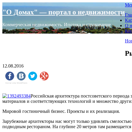
Skip
Me
to
"О Домах" — портал о недвижимости
Гла
content
Кар
Коммерческая недвижимость. Ипотека и страхование
О н
Ко
Ho
Ры
12.08.2016
Social Like WordPress
Российская архитектура постсоветского периода 
материалов и соответствующих технологий и множество других 
Мировой гостиничный бизнес. Проекты и их реализация.
Зарубежные архитекторы нас могут только удивлять смелостью
подводным рестораном. На глубине 20 метров там размещается