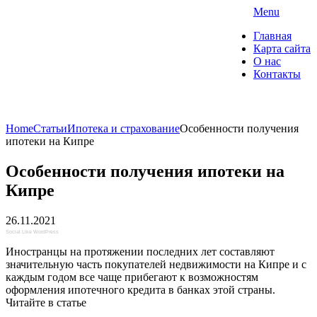
Skip
Menu
to
"О Домах" — портал о
Главная
content
недвижимости
Карта сайта
О нас
Контакты
Коммерческая недвижимость. Ипотека и
страхование
Home
Статьи
Ипотека и страхование
Особенности получения
ипотеки на Кипре
Особенности получения ипотеки на
Кипре
26.11.2021
Social Like WordPress
Иностранцы на протяжении последних лет составляют
значительную часть покупателей недвижимости на Кипре и с
каждым годом все чаще прибегают к возможностям
оформления ипотечного кредита в банках этой страны.
Читайте в статье