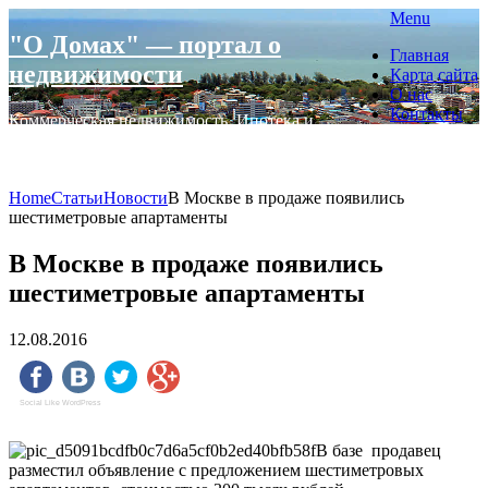
Skip
Menu
to
"О Домах" — портал о
Главная
content
недвижимости
Карта сайта
О нас
Контакты
Коммерческая недвижимость. Ипотека и
страхование
Home
Статьи
Новости
В Москве в продаже появились
шестиметровые апартаменты
В Москве в продаже появились
шестиметровые апартаменты
12.08.2016
Social Like WordPress
В базе продавец
разместил объявление с предложением шестиметровых