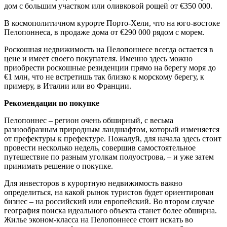
дом с большим участком или оливковой рощей от €350 000.
В космополитичном курорте Порто-Хели, что на юго-востоке
Пелопоннеса, в продаже дома от €290 000 рядом с морем.
Роскошная недвижимость на Пелопоннесе всегда остается в
цене и имеет своего покупателя. Именно здесь можно
приобрести роскошные резиденции прямо на берегу моря до
€1 млн, что не встретишь так близко к морскому берегу, к
примеру, в Италии или во Франции.
Рекомендации по покупке
Пелопоннес – регион очень обширный, с весьма
разнообразным природным ландшафтом, который изменяется
от префектуры к префектуре. Пожалуй, для начала здесь стоит
провести несколько недель, совершив самостоятельное
путешествие по разным уголкам полуострова, – и уже затем
принимать решение о покупке.
Для инвесторов в курортную недвижимость важно
определиться, на какой рынок туристов будет ориентирован
бизнес – на российский или европейский. Во втором случае
география поиска идеального объекта станет более обширна.
Жилье эконом-класса на Пелопоннесе стоит искать во