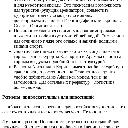
и для курортной аренды. Это прекрасная возможность
для туристов (будущих арендаторов) совместить
курортный отдых с осмотром основных
достопримечательностей Греции (Афинский акрополь,
Спарта, Олимпия и т. д.)
Пелопоннес славится своими многокилометровыми
пляжами на любой вкус с чистейшей водой. Это регион
для отличного пляжного отдыха и занятий водными
видами спорта.
Любители активного зимнего отдыха могут посетить
горнолыжные курорты Калаврита и Арахова с чистым
горным воздухом и удобной инфраструктурой.
Регионы Арголида и Коринф имеют наиболее удобную
транспортную доступность на Пелопоннесе: до них
удобно добираться из Афин как морем, так и на
автомобиле. Для остальных префектур – логистика
более сложна.
Регионы, привлекательные для инвестиций
Наиболее интересные регионы для российских туристов – это
северо-восточная и юго-восточная часть Пелопоннеса.
Лутраки
– регион Пелопоннеса, идеально подходящий для
покупателей, стремящихся приобрести в Греции недорогое