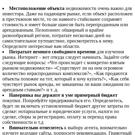
Местоположение объекта
недвижимости очень важно для
инвестора. Даже на падающем рынке, если объект расположен
в престижном месте, то он намного стабильнее сохраняет
стоимость и имеет больше шансов быть перепроданным или
арендованным. Пелопоннес обширный и крайне
разнообразный регион, потратьте несколько дней на
самостоятельное путешествие, присмотритесь к нему.
Определите интересные вам области.
Потратьте немного свободного времени
для изучения
рынка. Интернет – вот откуда следует начинать. Задайте себе
следующие вопросы: «Что происходит с конкретно взятым
рынком недвижимости» «Существует ли на нем огромное
количество нераспроданных комплексов?», «Как продаются
объекты похожие на тот, который я хочу купить?», «Как себя
чувствует рынок аренды, не завышены ли ваши ожидания по
арендным ставкам?» и т. д.
Наверняка вы держите в уме примерный бюджет
покупки. Попробуйте придерживаться его. Определитесь,
будет ли включать установленный бюджет другие затраты по
сделке: нотариальные и юридические услуги, налоги по
сделке, сборы за регистрацию, оплату за переход права
собственности и т.д
Внимательно отнеситесь
к выбору агента, внимательно
изучите ведущие сайты, попросите рекомендации. Грамотный