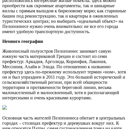
расположились интересные жилые объекты; здесь можно
приобрести как скромные апартаменты, так и шикарные
виллы с прямым выходом к бирюзовому морю; как старинные
башни под реконструкцию, так и квартиры в оживленных
туристических центрах; но выбирать «идеальный объект» на
Пелопоннесе нужно очень внимательно: не все его города
имеют удобную транспортную доступность.
Немного географии
Живописный полуостров Пелопоннес занимает самую
южную часть материковой Греции и состоит из cеми
префектур:
Аркадия, Арголида, Коринфия, Лакония,
Мессиния, Ахайя и Элида. По отношению к названию
префектур здесь по-прежнему используют термин «ном», хотя
он и был упразднен в 2011 году. Это большой исторический и
сельскохозяйственный регион, при всей обширности
территории и протяженности береговой линии, весьма
малонаселенный и малоосвоенный, хотя и располагающий
интересными и очень красивыми курортами.
Основная часть жителей Пелопоннеса обитает в центральных
городах – столицах префектур и деревушках вокруг них. К
ним относятся Патры, самая густонаселенная точка на карте