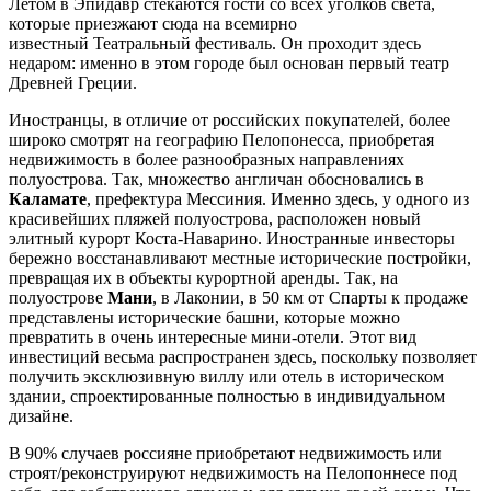
Летом в Эпидавр стекаются гости со всех уголков света,
которые приезжают сюда на всемирно
известный Театральный фестиваль. Он проходит здесь
недаром: именно в этом городе был основан первый театр
Древней Греции.
Иностранцы, в отличие от российских покупателей, более
широко смотрят на географию Пелопонесса, приобретая
недвижимость в более разнообразных направлениях
полуострова. Так, множество англичан обосновались в
Каламате
, префектура Мессиния. Именно здесь, у одного из
красивейших пляжей полуострова, расположен новый
элитный курорт Коста-Наварино. Иностранные инвесторы
бережно восстанавливают местные исторические постройки,
превращая их в объекты курортной аренды. Так, на
полуострове
Мани
, в Лаконии, в 50 км от Спарты к продаже
представлены исторические башни, которые можно
превратить в очень интересные мини-отели. Этот вид
инвестиций весьма распространен здесь, поскольку позволяет
получить эксклюзивную виллу или отель в историческом
здании, спроектированные полностью в индивидуальном
дизайне.
В 90% случаев россияне приобретают недвижимость или
строят/реконструируют недвижимость на Пелопоннесе под