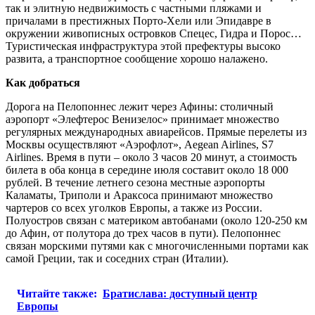
так и элитную недвижимость с частными пляжами и
причалами в престижных Порто-Хели или Эпидавре в
окружении живописных островков Спецес, Гидра и Порос…
Туристическая инфраструктура этой префектуры высоко
развита, а транспортное сообщение хорошо налажено.
Как добраться
Дорога на Пелопоннес лежит через Афины: столичный
аэропорт «Элефтерос Венизелос» принимает множество
регулярных международных авиарейсов. Прямые перелеты из
Москвы осуществляют «Аэрофлот», Aegean Airlines, S7
Airlines. Время в пути – около 3 часов 20 минут, а стоимость
билета в оба конца в середине июля составит около 18 000
рублей. В течение летнего сезона местные аэропорты
Каламаты, Триполи и Араксоса принимают множество
чартеров со всех уголков Европы, а также из России.
Полуостров связан с материком автобанами (около 120-250 км
до Афин, от полутора до трех часов в пути). Пелопоннес
связан морскими путями как с многочисленными портами как
самой Греции, так и соседних стран (Италии).
Читайте также:
Братислава: доступный центр
Европы