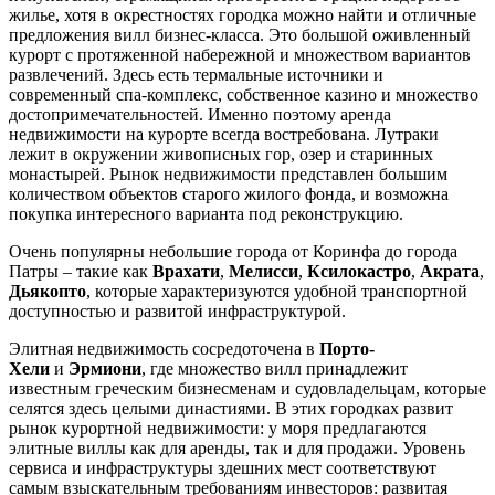
жилье, хотя в окрестностях городка можно найти и отличные
предложения вилл бизнес-класса. Это большой оживленный
курорт с протяженной набережной и множеством вариантов
развлечений. Здесь есть термальные источники и
современный спа-комплекс, собственное казино и множество
достопримечательностей. Именно поэтому аренда
недвижимости на курорте всегда востребована. Лутраки
лежит в окружении живописных гор, озер и старинных
монастырей. Рынок недвижимости представлен большим
количеством объектов старого жилого фонда, и возможна
покупка интересного варианта под реконструкцию.
Очень популярны небольшие города от Коринфа до города
Патры – такие как
Врахати
,
Мелисси
,
Ксилокастро
,
Акрата
,
Дьякопто
, которые характеризуются удобной транспортной
доступностью и развитой инфраструктурой.
Элитная недвижимость сосредоточена в
Порто-
Хели
и
Эрмиони
, где множество вилл принадлежит
известным греческим бизнесменам и судовладельцам, которые
селятся здесь целыми династиями. В этих городках развит
рынок курортной недвижимости: у моря предлагаются
элитные виллы как для аренды, так и для продажи. Уровень
сервиса и инфраструктуры здешних мест соответствуют
самым взыскательным требованиям инвесторов: развитая