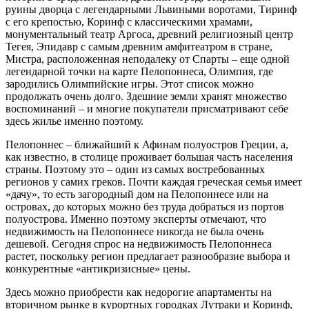
руины дворца с легендарными Львиными воротами, Тиринф
с его крепостью, Коринф с классическими храмами,
монументальный театр Аргоса, древний религиозный центр
Тегея, Эпидавр с самым древним амфитеатром в стране,
Мистра, расположенная неподалеку от Спарты – еще одной
легендарной точки на карте Пелопоннеса, Олимпия, где
зародились Олимпийские игры. Этот список можно
продолжать очень долго. Здешние земли хранят множество
воспоминаний – и многие покупатели присматривают себе
здесь жилье именно поэтому.
Пелопоннес – ближайший к Афинам полуостров Греции, а,
как известно, в столице проживает большая часть населения
страны. Поэтому это – один из самых востребованных
регионов у самих греков. Почти каждая греческая семья имеет
«дачу», то есть загородный дом на Пелопоннесе или на
островах, до которых можно без труда добраться из портов
полуострова. Именно поэтому эксперты отмечают, что
недвижимость на Пелопоннесе никогда не была очень
дешевой. Сегодня спрос на недвижимость Пелопоннеса
растет, поскольку регион предлагает разнообразие выбора и
конкурентные «антикризисные» цены.
Здесь можно приобрести как недорогие апартаменты на
вторичном рынке в курортных городках Лутраки и Коринф,