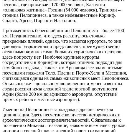
региона, где проживает 170 000 человек, Каламата –
«оливковая житница» Греции (54 000 человек), Триполи –
столица Пелопоннеса, а также небезызвестные Коринф,
Спарта, Аргос, Пиргос и Нафплион.
Протяженность береговой линии Пелопоннеса – более 1100
км. Неудивительно, что здесь раскинулось столько
прекрасных пляжей, однако, что касается курортов, то они
довольно разрозненны и представлены преимущественно
отельными комплексами: больших туристических центров
здесь попросту нет. Наиболее крупные курорты
сосредоточены в Коринфии, которая отлично подходит для
семейного отдыха, а также это Арголида с ее знаменитыми
песчаными пляжами Толо, Плепи и Порто-Хели и Мессиния,
считающаяся одним из cамых живописных мест Пелопоннеса.
Остальные же – довольно малочисленны и менее известны
среди россиян из-за сложной транспортной доступности
Афин (более 200 км до афинского аэропорта, отсутствие
прямых рейсов в местные аэропорты).
Именно на Пелопоннесе зарождалась древнегреческая
цивилизация. Здесь несчетное количество исторических и
археологических достопримечательностей. Обязательны к
посещению Микены – название, знакомое всем еще с уроков
истории в средней школе, древний город, сохранивший