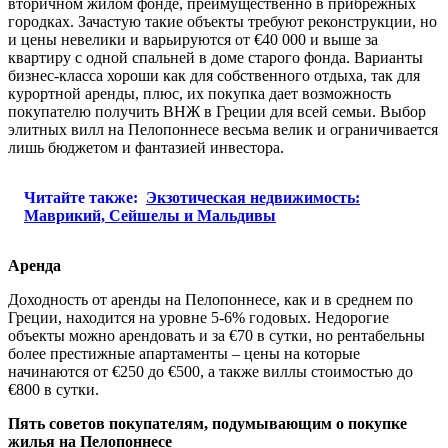
вторичном жилом фонде, преимущественно в прибрежных
городках. Зачастую такие объекты требуют реконструкции, но
и цены невелики и варьируются от €40 000 и выше за
квартиру с одной спальней в доме старого фонда. Варианты
бизнес-класса хороши как для собственного отдыха, так для
курортной аренды, плюс, их покупка дает возможность
покупателю получить ВНЖ в Греции для всей семьи. Выбор
элитных вилл на Пелопоннесе весьма велик и ограничивается
лишь бюджетом и фантазией инвестора.
Читайте также:
Экзотическая недвижимость:
Маврикий, Сейшелы и Мальдивы
Аренда
Доходность от аренды на Пелопоннесе, как и в среднем по
Греции, находится на уровне 5-6% годовых. Недорогие
объекты можно арендовать и за €70 в сутки, но рентабельны
более престижные апартаменты – цены на которые
начинаются от €250 до €500, а также виллы стоимостью до
€800 в сутки.
Пять советов покупателям, подумывающим о покупке
жилья на Пелопоннесе