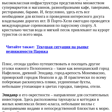
высококлассная инфраструктура представлена множеством
супермаркетов и магазинов, разнообразными кафе, тавернами,
ресторанами, барами. И, безусловно, здесь есть все
необходимое для яхтинга и проведения интересного досуга
владельцами дорогих яхт. В Порто-Хели ежегодно проводятся
международные соревнования по парусному спорту. А
кристально чистая вода и мягкий песок привлекают на курорт
туристов со всего мира.
Читайте также:
Текущая ситуация на рынке
недвижимости Парижа
Плюс, отсюда удобно путешествовать и посещать другие
уголки южного Пелопоннеса – такие как венецианский город
Нафплион, древний Эпидавр, город-крепость Монемвасию,
приморский городок Неаполи и др. И практически по всему
побережью раскинулись пляжи, уединенные бухты,
небольшие утопающие в цветах городки, таверны, отели.
Эпидавр
и его окрестности – направление для состоятельных
инвесторов. Здесь расположены таунхаусы и коттеджи в
жилых комплексах бизнес-класса, небольшие виллы с
панорамными видами и непосредственной близостью к морю.