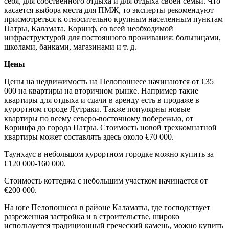
себя, для собственного отдыха и для отдыха своей семьи. Что
касается выбора места для ПМЖ, то эксперты рекомендуют
присмотреться к относительно крупным населенным пунктам
Патры, Каламата, Коринф, со всей необходимой
инфраструктурой для постоянного проживания: больницами,
школами, банками, магазинами и т. д.
Цены
Цены на недвижимость на Пелопоннесе начинаются от €35
000 на квартиры на вторичном рынке. Например такие
квартиры для отдыха и сдачи в аренду есть в продаже в
курортном городе Лутраки. Также популярны новые
квартиры по всему северо-восточному побережью, от
Коринфа до города Патры. Стоимость новой трехкомнатной
квартиры может составлять здесь около €70 000.
Таунхаус в небольшом курортном городке можно купить за
€120 000-160 000.
Стоимость коттеджа с небольшим участком начинается от
€200 000.
На юге Пелопоннеса в районе Каламаты, где господствует
разреженная застройка и в строительстве, широко
используется традиционный греческий камень, можно купить