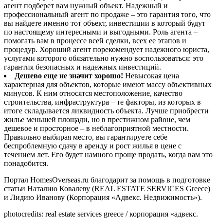
агент подберет вам нужный объект. Надежный и
профессиональный агент по продаже – это гарантия того, что
вы найдете именно тот объект, инвестиции в который будут
по настоящему интересными и выгодными. Роль агента –
помогать вам в процессе всей сделки, всех ее этапов и
процедур. Хороший агент порекомендует надежного юриста,
услугами которого обязательно нужно воспользоваться: это
гарантия безопасных и надежных инвестиций.
Дешево еще не значит хорошо!
Невысокая цена
характерная для объектов, которые имеют массу объективных
минусов. К ним относятся местоположение, качество
строительства, инфраструктура – те факторы, из которых в
итоге складывается ликвидность объекта. Лучше приобрести
жилье меньшей площади, но в престижном районе, чем
дешевое и просторное – в неблагоприятной местности.
Правильно выбирая место, вы гарантируете себе
беспроблемную сдачу в аренду и рост жилья в цене с
течением лет. Его будет намного проще продать, когда вам это
понадобится.
Портал HomesOverseas.ru благодарит за помощь в подготовке
статьи Наталию Ковалеву (REAL ESTATE SERVICES Greece)
и Лидию Иванову (Корпорация «Адвекс. Недвижимость»).
photocredits: real estate services greece / корпорация «адвекс.