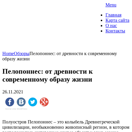
Skip
Menu
to
"О Домах" — портал о
Главная
content
недвижимости
Карта сайта
О нас
Контакты
Коммерческая недвижимость. Ипотека и
страхование
Home
Обзоры
Пелопоннес: от древности к современному
образу жизни
Пелопоннес: от древности к
современному образу жизни
26.11.2021
Social Like WordPress
Полуостров Пелопоннес – это колыбель Древнегреческой
цивилизации, необыкновенно живописный регион, в котором