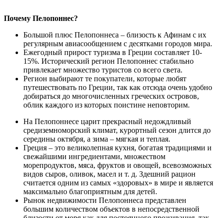
Почему Пелопоннес?
Большой плюс Пелопоннеса – близость к Афинам с их
регулярным авиасообщением с десятками городов мира.
Ежегодный прирост туризма в Греции составляет 10-
15%. Исторический регион Пелопоннес стабильно
привлекает множество туристов со всего света.
Регион выбирают те покупатели, которые любят
путешествовать по Греции, так как отсюда очень удобно
добираться до многочисленных греческих островов,
облик каждого из которых поистине неповторим.
На Пелопоннесе царит прекрасный недождливый
средиземноморский климат, курортный сезон длится до
середины октября, а зима – мягкая и теплая.
Греция – это великолепная кухня, богатая традициями и
свежайшими ингредиентами, множеством
морепродуктов, мяса, фруктов и овощей, всевозможных
видов сыров, оливок, масел и т. д. Здешний рацион
считается одним из самых «здоровых» в мире и является
максимально благоприятным для детей.
Рынок недвижимости Пелопоннеса представлен
большим количеством объектов в непосредственной
близости от моря как для постоянного проживания, так