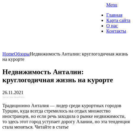
Skip
Menu
to
"О Домах" — портал о
Главная
content
недвижимости
Карта сайта
О нас
Контакты
Коммерческая недвижимость. Ипотека и
страхование
Home
Обзоры
Недвижимость Анталии: круглогодичная жизнь
на курорте
Недвижимость Анталии:
круглогодичная жизнь на курорте
26.11.2021
Social Like WordPress
Традиционно Анталия — лидер среди курортных городов
Турции, куда всегда стремилось на отдых множество
иностранцев, но если речь заходила о рынке недвижимости,
то здесь этот город уступает дорогу Алании, но эта тенденция
стала меняться. Читайте в статье