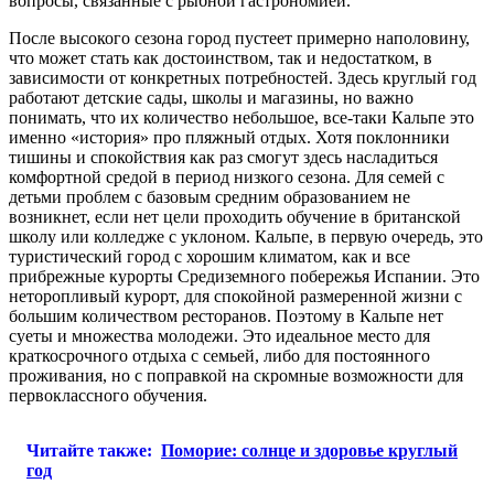
вопросы, связанные с рыбной гастрономией.
После высокого сезона город пустеет примерно наполовину,
что может стать как достоинством, так и недостатком, в
зависимости от конкретных потребностей. Здесь круглый год
работают детские сады, школы и магазины, но важно
понимать, что их количество небольшое, все-таки Кальпе это
именно «история» про пляжный отдых. Хотя поклонники
тишины и спокойствия как раз смогут здесь насладиться
комфортной средой в период низкого сезона. Для семей с
детьми проблем с базовым средним образованием не
возникнет, если нет цели проходить обучение в британской
школу или колледже с уклоном. Кальпе, в первую очередь, это
туристический город с хорошим климатом, как и все
прибрежные курорты Средиземного побережья Испании. Это
неторопливый курорт, для спокойной размеренной жизни с
большим количеством ресторанов. Поэтому в Кальпе нет
суеты и множества молодежи. Это идеальное место для
краткосрочного отдыха с семьей, либо для постоянного
проживания, но с поправкой на скромные возможности для
первоклассного обучения.
Читайте также:
Поморие: солнце и здоровье круглый
год