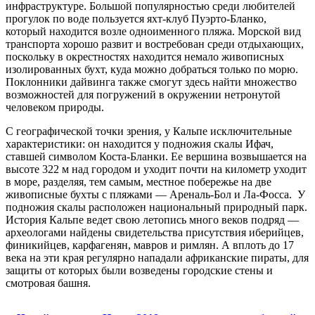
инфраструктуре. Большой популярностью среди любителей
прогулок по воде пользуется яхт-клуб Пуэрто-Бланко,
который находится возле одноименного пляжа. Морской вид
транспорта хорошо развит и востребован среди отдыхающих,
поскольку в окрестностях находится немало живописных
изолированных бухт, куда можно добраться только по морю.
Поклонники дайвинга также смогут здесь найти множество
возможностей для погружений в окружении нетронутой
человеком природы.
С географической точки зрения, у Кальпе исключительные
характеристики: он находится у подножия скалы Ифач,
ставшей символом Коста-Бланки. Ее вершина возвышается на
высоте 322 м над городом и уходит почти на километр уходит
в море, разделяя, тем самым, местное побережье на две
живописные бухты с пляжами — Ареналь-Бол и Ла-Фосса. У
подножия скалы расположен национальный природный парк.
История Кальпе ведет свою летопись много веков подряд —
археологами найдены свидетельства присутствия иберийцев,
финикийцев, карфагенян, мавров и римлян. А вплоть до 17
века на эти края регулярно нападали африканские пираты, для
защиты от которых были возведены городские стены и
смотровая башня.