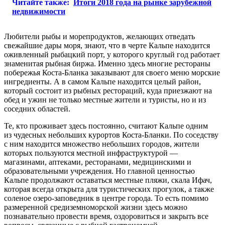
Читайте также:
Итоги 2018 года на рынке зарубежной
недвижимости
Любители рыбы и морепродуктов, желающих отведать
свежайшие дары моря, знают, что в черте Кальпе находится
оживленный рыбацкий порт, у которого круглый год работает
знаменитая рыбная биржа. Именно здесь многие рестораны
побережья Коста-Бланка заказывают для своего меню морские
ингредиенты. А в самом Кальпе находится целый район,
который состоит из рыбных рестораций, куда приезжают на
обед и ужин не только местные жители и туристы, но и из
соседних областей.
Те, кто проживает здесь постоянно, считают Кальпе одним
из чудесных небольших курортов Коста-Бланки. По соседству
с ним находится множество небольших городов, жители
которых пользуются местной инфраструктурой —
магазинами, аптеками, ресторанами, медицинскими и
образовательными учреждения. Но главной ценностью
Кальпе продолжают оставаться местные пляжи, скала Ифач,
которая всегда открыта для туристических прогулок, а также
соленое озеро-заповедник в центре города. То есть помимо
размеренной средиземноморской жизни здесь можно
познавательно провести время, оздоровиться и закрыть все