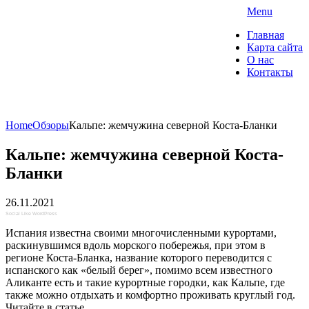
Skip
Menu
to
"О Домах" — портал о
Главная
content
недвижимости
Карта сайта
О нас
Контакты
Коммерческая недвижимость. Ипотека и
страхование
Home
Обзоры
Кальпе: жемчужина северной Коста-Бланки
Кальпе: жемчужина северной Коста-
Бланки
26.11.2021
Social Like WordPress
Испания известна своими многочисленными курортами,
раскинувшимся вдоль морского побережья, при этом в
регионе Коста-Бланка, название которого переводится с
испанского как «белый берег», помимо всем известного
Аликанте есть и такие курортные городки, как Кальпе, где
также можно отдыхать и комфортно проживать круглый год.
Читайте в статье