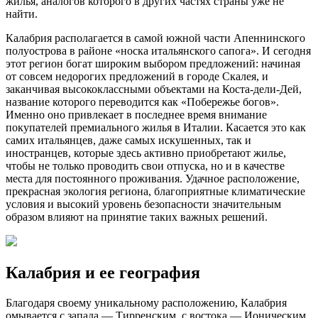
жилья, аналогов которого в других частях страны уже не
найти.
Калабрия располагается в самой южной части Апеннинского
полуострова в районе «носка итальянского сапога». И сегодня
этот регион богат широким выбором предложений: начиная
от совсем недорогих предложений в городе Скалея, и
заканчивая высококлассными объектами на Коста-дели-Дей,
название которого переводится как «Побережье богов».
Именно оно привлекает в последнее время внимание
покупателей премиального жилья в Италии. Касается это как
самих итальянцев, даже самых искушенных, так и
иностранцев, которые здесь активно приобретают жилье,
чтобы не только проводить свои отпуска, но и в качестве
места для постоянного проживания. Удачное расположение,
прекрасная экология региона, благоприятные климатические
условия и высокий уровень безопасности значительным
образом влияют на принятие таких важных решений.
Калабрия и ее география
Благодаря своему уникальному расположению, Калабрия
омывается с запада — Тирренским, с востока — Ионическим