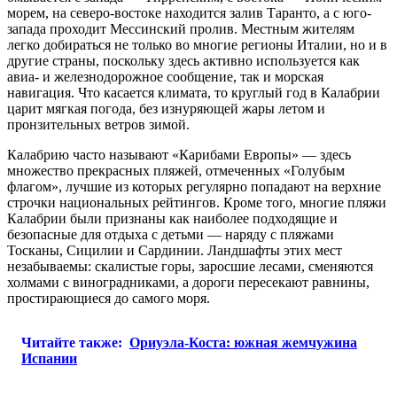
морем, на северо-востоке находится залив Таранто, а с юго-
запада проходит Мессинский пролив. Местным жителям
легко добираться не только во многие регионы Италии, но и в
другие страны, поскольку здесь активно используется как
авиа- и железнодорожное сообщение, так и морская
навигация. Что касается климата, то круглый год в Калабрии
царит мягкая погода, без изнуряющей жары летом и
пронзительных ветров зимой.
Калабрию часто называют «Карибами Европы» — здесь
множество прекрасных пляжей, отмеченных «Голубым
флагом», лучшие из которых регулярно попадают на верхние
строчки национальных рейтингов. Кроме того, многие пляжи
Калабрии были признаны как наиболее подходящие и
безопасные для отдыха с детьми — наряду с пляжами
Тосканы, Сицилии и Сардинии. Ландшафты этих мест
незабываемы: скалистые горы, заросшие лесами, сменяются
холмами с виноградниками, а дороги пересекают равнины,
простирающиеся до самого моря.
Читайте также:
Ориуэла-Коста: южная жемчужина
Испании