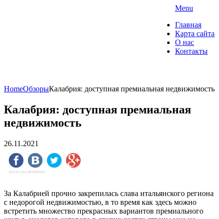
Skip
Menu
to
"О Домах" — портал о
Главная
content
недвижимости
Карта сайта
О нас
Контакты
Коммерческая недвижимость. Ипотека и
страхование
Home
Обзоры
Калабрия: доступная премиальная недвижимость
Калабрия: доступная премиальная
недвижимость
26.11.2021
Social Like WordPress
За Калабрией прочно закрепилась слава итальянского региона
с недорогой недвижимостью, в то время как здесь можно
встретить множество прекрасных вариантов премиального