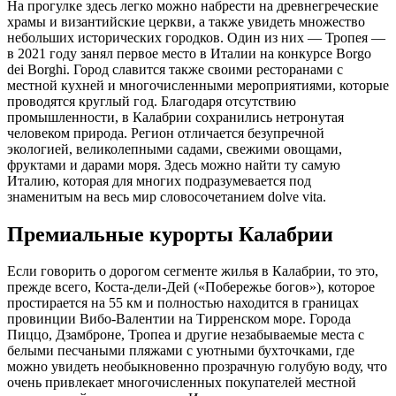
На прогулке здесь легко можно набрести на древнегреческие
храмы и византийские церкви, а также увидеть множество
небольших исторических городков. Один из них — Тропея —
в 2021 году занял первое место в Италии на конкурсе Borgo
dei Borghi. Город славится также своими ресторанами с
местной кухней и многочисленными мероприятиями, которые
проводятся круглый год. Благодаря отсутствию
промышленности, в Калабрии сохранились нетронутая
человеком природа. Регион отличается безупречной
экологией, великолепными садами, свежими овощами,
фруктами и дарами моря. Здесь можно найти ту самую
Италию, которая для многих подразумевается под
знаменитым на весь мир словосочетанием dolve vita.
Премиальные курорты Калабрии
Если говорить о дорогом сегменте жилья в Калабрии, то это,
прежде всего, Коста-дели-Дей («Побережье богов»), которое
простирается на 55 км и полностью находится в границах
провинции Вибо-Валентии на Тирренском море. Города
Пиццо, Дзамброне, Тропеа и другие незабываемые места с
белыми песчаными пляжами с уютными бухточками, где
можно увидеть необыкновенно прозрачную голубую воду, что
очень привлекает многочисленных покупателей местной