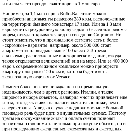
и виллы часто преодолевают порог в 1 млн евро.
Например, за 1,1 млн евро в Вибо-Валентии можно
приобрести апартаменты размером 280 кв.м, расположенные
на территории бывшего монастыря 17 века. Или за 1,3 млн
евро купить трехуровневую виллу садом и бассейном рядом с
морем, откуда открывается вид на соседнюю Сицилию. Но
стоит отметить, что в премиальном сегменте есть и более
«скромные» варианты: например, около 500 000 стоят
апартаменты площадью свыше 100 кв.м c 2-3 тремя
спальнями, расположенные в историческом здании, откуда
также открывается великолепный вид на море. Или за 400 000
евро в современном жилом комплексе можно приобрести
квартиру площадью 150 кв.м в, которая будет иметь
эксклюзивную отделку от Versace.
Помимо более низкого порядка цен на премиальную
недвижимость, чем в других регионах Италии, а также
широкого выбора объектов, Калабрия многих привлекает еще
и тем, что здесь ставка на налоги значительно ниже, чем на
севере страны. А ведь в случае с недвижимостью с большой
площадью речь будет идти о внушительных суммах. Поэтому
траты на обслуживание жилья и оплата счетов позволят
значительно сэкономить не только при покупке объекта, но и
при последующих ежедневных, ежемесячных и ежегодных