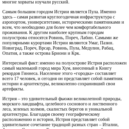
многие хорваты изучали русский.
Самым большим городом Истрии является Пула. Именно
здесь – самая развитая круглогодичная инфраструктура с
аэропортом, университетами, историческими памятниками и
всем, что необходимо для более чем комфортабельного
проживания. К другим наиболее крупным городам
полуострова относятся Ровинь, Пореч, Лабин. Самыми же
популярными курортами Истрии являются Умаг, Пазин.
Новиград, Пореч, Врсар, Ровинь, Пула, Медулин, Рабац,
Опатия, а также острова Бриони и Крк.
Интересный факт: именно на полуострове Истрия расположен
самый маленький город мира Хум, внесенный в Книгу
рекордов Гиннеса. Население этого «городка» составляет
всего 17 человек, и сегодня он представляет собой памятник
истории и архитектуры, великолепно сохранивший свои
артефакты.
Истрия – это удивительный фьюжн великолепной природы,
морского ландшафта, целебного соснового и лиственного
леса, зеленых холмов, скалистых берегов и уникальной
архитектуры. Благодаря своему географическому
расположению и истории, Истрия представляет собой
удивительное сочетание традиций разных стран – Италии,