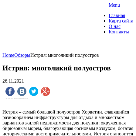
Skip
Menu
to
"О Домах" — портал о
Главная
content
недвижимости
Карта сайта
О нас
Контакты
Коммерческая недвижимость. Ипотека и
страхование
Home
Обзоры
Истрия: многоликий полуостров
Истрия: многоликий полуостров
26.11.2021
Social Like WordPress
Истрия – самый большой полуостров Хорватии, славящийся
разнообразием инфраструктуры для отдыха и множеством
вариантов жилой недвижимости для покупки; окруженная
бирюзовым морем, благоухающая сосновым воздухом, богатая
историческими достопримечательностями, Истрия становится