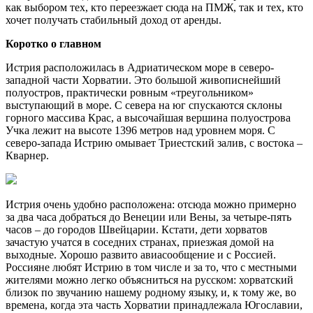
как выбором тех, кто переезжает сюда на ПМЖ, так и тех, кто
хочет получать стабильный доход от аренды.
Коротко о главном
Истрия расположилась в Адриатическом море в северо-
западной части Хорватии. Это большой живописнейший
полуостров, практически ровным «треугольником»
выступающий в море. С севера на юг спускаются склоны
горного массива Крас, а высочайшая вершина полуострова
Учка лежит на высоте 1396 метров над уровнем моря. С
северо-запада Истрию омывает Триестский залив, с востока –
Кварнер.
Истрия очень удобно расположена: отсюда можно примерно
за два часа добраться до Венеции или Вены, за четыре-пять
часов – до городов Швейцарии. Кстати, дети хорватов
зачастую учатся в соседних странах, приезжая домой на
выходные. Хорошо развито авиасообщение и с Россией.
Россияне любят Истрию в том числе и за то, что с местными
жителями можно легко объясниться на русском: хорватский
близок по звучанию нашему родному языку, и, к тому же, во
времена, когда эта часть Хорватии принадлежала Югославии,