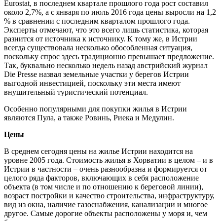
Eurostat, в последнем квартале прошлого года рост составил
около 2,7%, а с января по июль 2016 года цены выросли на 1,2
% в сравнении с последним кварталом прошлого года.
Эксперты отмечают, что это всего лишь статистика, которая
разнится от источника к источнику. К тому же, в Истрии
всегда существовала несколько обособленная ситуация,
поскольку спрос здесь традиционно превышает предложение.
Так, буквально несколько недель назад австрийский журнал
Die Presse назвал земельные участки у берегов Истрии
выгодной инвестицией, поскольку эти места имеют
внушительный туристический потенциал.
Особенно популярными для покупки жилья в Истрии
являются Пула, а также Ровинь, Риека и Медулин.
Цены
В среднем сегодня цены на жилье Истрии находится на
уровне 2005 года. Стоимость жилья в Хорватии в целом – и в
Истрии в частности – очень разнообразна и формируется от
целого ряда факторов, включающих в себя расположение
объекта (в том числе и по отношению к береговой линии),
возраст постройки и качество строительства, инфраструктуру,
вид из окна, наличие газоснабжения, канализации и многое
другое. Самые дорогие объекты расположены у моря и, чем