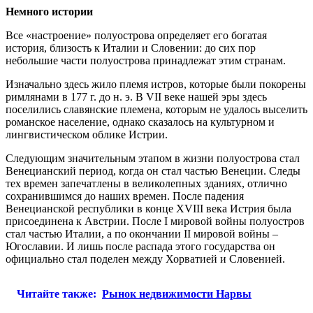
Немного истории
Все «настроение» полуострова определяет его богатая
история, близость к Италии и Словении: до сих пор
небольшие части полуострова принадлежат этим странам.
Изначально здесь жило племя истров, которые были покорены
римлянами в 177 г. до н. э. В VII веке нашей эры здесь
поселились славянские племена, которым не удалось выселить
романское население, однако сказалось на культурном и
лингвистическом облике Истрии.
Следующим значительным этапом в жизни полуострова стал
Венецианский период, когда он стал частью Венеции. Cледы
тех времен запечатлены в великолепных зданиях, отлично
сохранившимся до наших времен. После падения
Венецианской республики в конце XVIII века Истрия была
присоединена к Австрии. После I мировой войны полуостров
стал частью Италии, а по окончании II мировой войны –
Югославии. И лишь после распада этого государства он
официально стал поделен между Хорватией и Словенией.
Читайте также:
Рынок недвижимости Нарвы