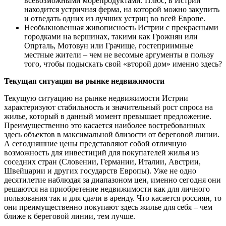
всевозможными морепродуктами. Плюс, в Истрии
находится устричная ферма, на которой можно закупить
и отведать одних из лучших устриц во всей Европе.
Необыкновенная живописность Истрии с прекрасными
городками на вершинах, такими как Грожнян или
Опрталь, Мотовун или Грачище, гостеприимные
местные жители – чем не весомые аргументы в пользу
того, чтобы подыскать свой «второй дом» именно здесь?
Текущая ситуация на рынке недвижимости
Текущую ситуацию на рынке недвижимости Истрии
характеризуют стабильность и значительный рост спроса на
жилье, который в данный момент превышает предложение.
Преимущественно это касается наиболее востребованных
здесь объектов в максимальной близости от береговой линии.
А сегодняшние цены представляют собой отличную
возможность для инвестиций для покупателей жилья из
соседних стран (Словении, Германии, Италии, Австрии,
Швейцарии и других государств Европы). Уже не одно
десятилетие наблюдая за диапазоном цен, именно сегодня они
решаются на приобретение недвижимости как для личного
пользования так и для сдачи в аренду. Что касается россиян, то
они преимущественно покупают здесь жилье для себя – чем
ближе к береговой линии, тем лучше.