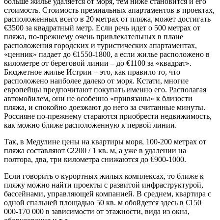
больше жилье удаляется от моря, тем ниже становится и его
стоимость. Стоимость премиальных апартаментов в проектах,
расположенных всего в 20 метрах от пляжа, может достигать
€3500 за квадратный метр. Если речь идет о 500 метрах от
пляжа, по-прежнему очень привлекательных в плане
расположения городских и туристических апартаментах,
«ценник» падает до €1550-1800, а если жилье расположено в
километре от береговой линии – до €1100 за «квадрат».
Бюджетное жилье Истрии – это, как правило то, что
расположено наиболее далеко от моря. Кстати, многие
европейцы предпочитают покупать именно его. Располагая
автомобилем, они не особенно «привязаны» к близости
пляжа, и спокойно доезжают до него за считанные минуты.
Россияне по-прежнему стараются приобрести недвижимость,
как можно ближе расположенную к первой линии.
Так, в Медулине цены на квартиры моря, 100-200 метрах от
пляжа составляют €2200 / 1 кв. м, а уже в удалении на
полтора, два, три километра снижаются до €900-1000.
Если говорить о курортных жилых комплексах, то ближе к
пляжу можно найти проекты с развитой инфраструктурой,
бассейнами, управляющей компанией. В среднем, квартира с
одной спальней площадью 50 кв. м обойдется здесь в €150
000-170 000 в зависимости от этажности, вида из окна,