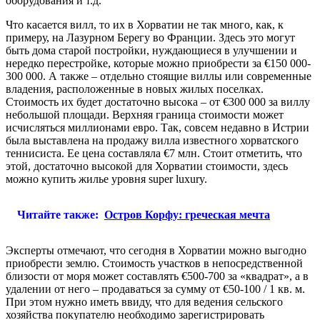
оборудования и т.д.
Что касается вилл, то их в Хорватии не так много, как, к
примеру, на Лазурном Берегу во Франции. Здесь это могут
быть дома старой постройки, нуждающиеся в улучшении и
нередко перестройке, которые можно приобрести за €150 000-
300 000. А также – отдельно стоящие виллы или современные
владения, расположенные в новых жилых поселках.
Стоимость их будет достаточно высока – от €300 000 за виллу
небольшой площади. Верхняя граница стоимости может
исчисляться миллионами евро. Так, совсем недавно в Истрии
была выставлена на продажу вилла известного хорватского
теннисиста. Ее цена составляла €7 млн. Стоит отметить, что
этой, достаточно высокой для Хорватии стоимости, здесь
можно купить жилье уровня super luxury.
Читайте также:
Остров Корфу: греческая мечта
Эксперты отмечают, что сегодня в Хорватии можно выгодно
приобрести землю. Стоимость участков в непосредственной
близости от моря может составлять €500-700 за «квадрат», а в
удалении от него – продаваться за сумму от €50-100 / 1 кв. м.
При этом нужно иметь ввиду, что для ведения сельского
хозяйства покупателю необходимо зарегистрировать