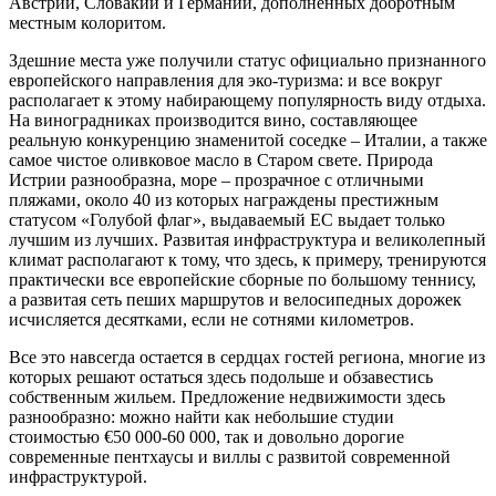
Австрии, Словакии и Германии, дополненных добротным
местным колоритом.
Здешние места уже получили статус официально признанного
европейского направления для эко-туризма: и все вокруг
располагает к этому набирающему популярность виду отдыха.
На виноградниках производится вино, составляющее
реальную конкуренцию знаменитой соседке – Италии, а также
самое чистое оливковое масло в Старом свете. Природа
Истрии разнообразна, море – прозрачное с отличными
пляжами, около 40 из которых награждены престижным
статусом «Голубой флаг», выдаваемый ЕС выдает только
лучшим из лучших. Развитая инфраструктура и великолепный
климат располагают к тому, что здесь, к примеру, тренируются
практически все европейские сборные по большому теннису,
а развитая сеть пеших маршрутов и велосипедных дорожек
исчисляется десятками, если не сотнями километров.
Все это навсегда остается в сердцах гостей региона, многие из
которых решают остаться здесь подольше и обзавестись
собственным жильем. Предложение недвижимости здесь
разнообразно: можно найти как небольшие студии
стоимостью €50 000-60 000, так и довольно дорогие
современные пентхаусы и виллы с развитой современной
инфраструктурой.