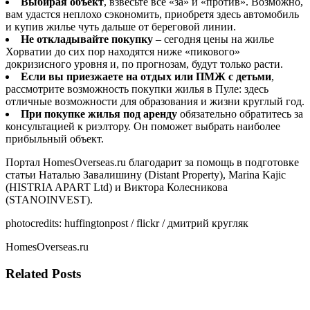
Выбирая объект
, взвесьте все «за» и «против». Возможно,
вам удастся неплохо сэкономить, приобретя здесь автомобиль
и купив жилье чуть дальше от береговой линии.
Не откладывайте покупку
– сегодня цены на жилье
Хорватии до сих пор находятся ниже «пикового»
докризисного уровня и, по прогнозам, будут только расти.
Если вы приезжаете на отдых или ПМЖ с детьми
,
рассмотрите возможность покупки жилья в Пуле: здесь
отличные возможности для образования и жизни круглый год.
При покупке жилья под аренду
обязательно обратитесь за
консультацией к риэлтору. Он поможет выбрать наиболее
прибыльный объект.
Портал HomesOverseas.ru благодарит за помощь в подготовке
статьи Наталью Завалишину (Distant Property), Marina Kajic
(HISTRIA APART Ltd) и Виктора Колесникова
(STANOINVEST).
photocredits: huffingtonpost / flickr / дмитрий кругляк
HomesOverseas.ru
Related Posts