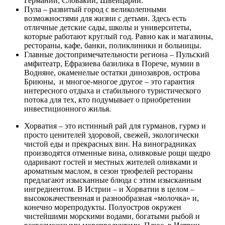
Германии, Словакии, Швейцарии.
Пула – развитый город с великолепными
возможностями для жизни с детьми. Здесь есть
отличные детские сады, школы и университеты,
которые работают круглый год. Равно как и магазины,
рестораны, кафе, банки, поликлиники и больницы.
Главные достопримечательности региона – Пульский
амфитеатр, Ефразиева базилика в Порече, мумии в
Водняне, окаменелые остатки динозавров, острова
Бриюны, и многое-многое другое – это гарантия
интересного отдыха и стабильного туристического
потока для тех, кто подумывает о приобретении
инвестиционного жилья.
Хорватия – это истинный рай для гурманов, гурмэ и
просто ценителей здоровой, свежей, экологически
чистой еды и прекрасных вин. На виноградниках
производятся отменные вина, оливковые рощи щедро
одаривают гостей и местных жителей оливками и
ароматным маслом, в сезон трюфелей рестораны
предлагают изысканные блюда с этим изысканным
ингредиентом. В Истрии – и Хорватии в целом –
высококачественная и разнообразная «молочка» и,
конечно морепродукты. Полуостров окружен
чистейшими морскими водами, богатыми рыбой и